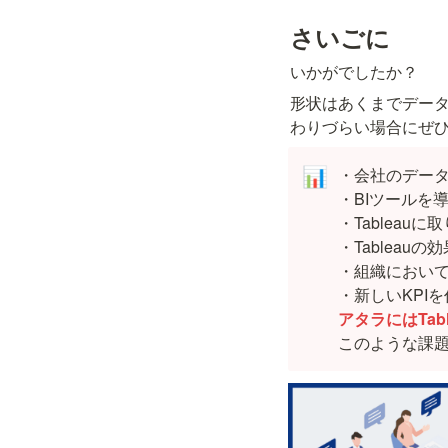
さいごに
いかがでしたか？
形状はあくまでデー
わりづらい場合にぜ
・会社のデータ
📊
・BIツールを導
・Tableau
・Tableau
・組織においての
アタラにはTa
このような課