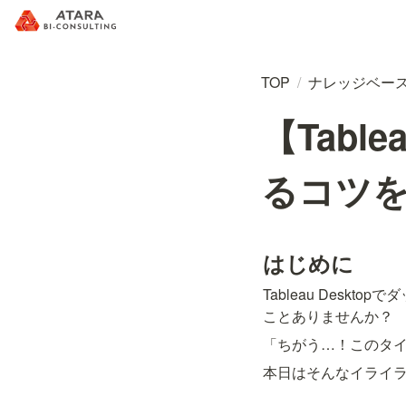
TOP
/
ナレッジベー
【Tab
るコツ
はじめに
Tableau Des
ことありませんか？
「ちがう…！このタ
本日はそんなイライ